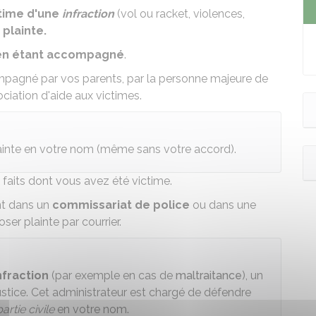
time d'une
infraction
(
vol ou racket
, violences,
plainte.
 en étant accompagné
.
mpagné par vos parents, par la personne majeure de
ciation d'aide aux victimes.
ainte en votre nom (même sans votre accord).
s faits dont vous avez été victime.
nt dans un
commissariat de police
ou dans une
er plainte par courrier.
nfraction
(par exemple en cas de
maltraitance
), un
ustice. Cet administrateur est chargé de défendre
artie civile
en votre nom.