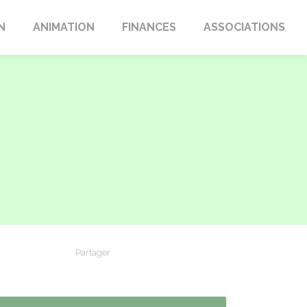
N
ANIMATION
FINANCES
ASSOCIATIONS
Partager
Partager sur Facebook
Partager sur X - Twitter
Partager sur Linkedin
Partager par em