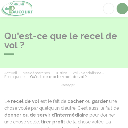
Paucourt
Acc
Qu'est-ce que le recel de
vol ?
Accueil
Mes démarches
Justice
Vol - Vandalisme -
Escroquerie
Qu'est-ce que le recel de vol ?
Partager
Partager sur Facebook
Partager sur X - Twit
Partager sur
Par
Le
recel de vol
est le fait de
cacher
ou
garder
une
chose volée par quelqu'un d'autre. C'est aussi le fait de
donner ou de servir d'intermédiaire
pour donner
une chose volée,
tirer profit
de la chose volée. La