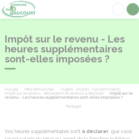
Paucourt
Acc
Impôt sur le revenu - Les
heures supplémentaires
sont-elles imposées ?
Accueil
Mes démarches
Argent - Impôts - Consommation
Impôt sur le revenu : déclaration et revenus à déclarer
Impôt sur le
revenu - Les heures supplémentaires sont-elles imposées ?
Partager
Partager sur Facebook
Partager sur X - Twit
Partager sur
Par
Vos heures supplémentaires sont
à déclarer
, que vous
soyez
salarié du privé
ou agent de la fonction publique