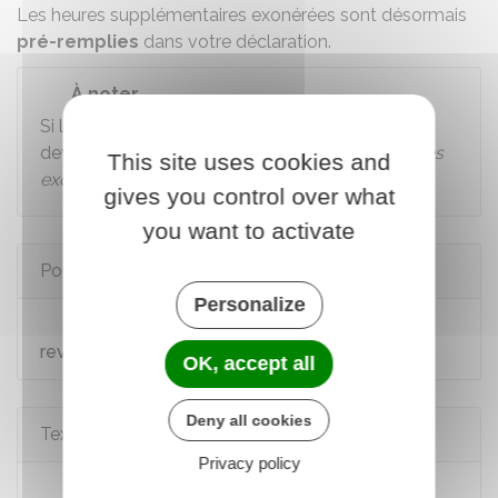
Les heures supplémentaires exonérées sont désormais
pré-remplies
dans votre déclaration.
À noter
Si les montants ne sont pas pré-remplis, vous
devez les indiquer (ligne
Heures supplémentaires
This site uses cookies and
exonérées
).
gives you control over what
you want to activate
Pour en savoir plus
Personalize
Brochure pratique 2025 - Déclaration des
revenus de 2024
OK, accept all
Deny all cookies
Textes de référence
Privacy policy
Code général des impôts : article 81 quater