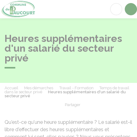
Paucourt
Acc
Heures supplémentaires
d'un salarié du secteur
privé
Accueil
Mes démarches
Travail - Formation
Temps de travail
dans le secteur privé
Heures supplémentaires d'un salarié du
secteur privé
Partager
Partager sur Facebook
Partager sur X - Twit
Partager sur
Par
Qu'est-ce qu'une heure supplémentaire ? Le salarié est-il
libre d'effectuer des heures supplémentaires et
comment lui sont-elles payées ? Nous vous présentons