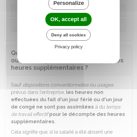
Personalize
Dans la limite du contingent annuel
OK, accept all
Au-delà du contingent annuel
Deny all cookies
Privacy policy
Quelle est l'incidence d'un jour férié
ou des congés dans le décompte des
heures supplémentaires ?
Sauf
dispositions conventionnelles
ou
usages
prévus dans l'entreprise,
les heures non
effectuées du fait d'un jour férié ou d'un jour
de congé ne sont pas assimilées
à du
temps
de travail effectif
pour le décompte des heures
supplémentaires
.
Cela signifie que, si le salarié a été absent une