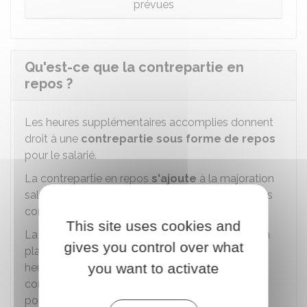
prévues
Qu'est-ce que la contrepartie en
repos ?
Les heures supplémentaires accomplies donnent
droit à une
contrepartie sous forme de repos
pour le salarié.
La contrepartie en repos
s'ajoute
à la majoration
salariale des heures supplémentaires ou au repos
compensateur.
This site uses cookies and
La contrepartie sous forme de repos est mise en
gives you control over what
place à des conditions qui varient selon que ces
you want to activate
heures sont accomplies dans la limite du
contingent annuel d'heures supplémentaires
pouvant être effectuées ou au-delà.