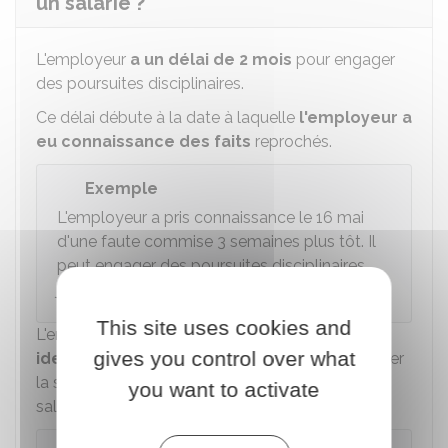
un salarié ?
L'employeur
a un délai de 2 mois
pour engager
des poursuites disciplinaires.
Ce délai débute à la date à laquelle
l'employeur a
eu connaissance des faits
reprochés.
Exemple
L'employeur a pris connaissance le 16 mai
d'une faute commise 3 semaines plus tôt. Il
peut engager des poursuites disciplinaires
jusqu'au 16 juillet à minuit.
This site uses cookies and
L'employeur peut prendre en compte des
faits
gives you control over what
identiques
datant de plus de 2 mois pour justifier
la sanction, lorsque le comportement fautif du
you want to activate
salarié s'est poursuivi.