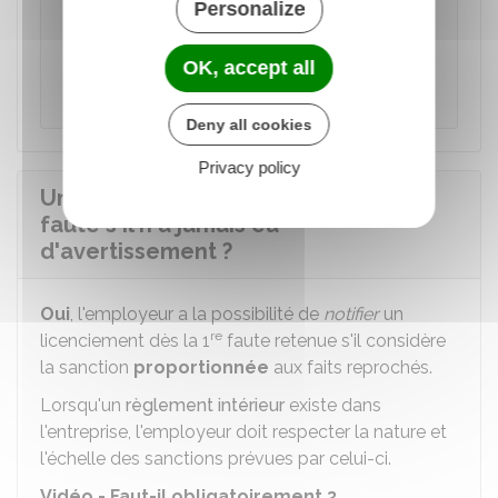
Attention
Personalize
Il existe des situations qui prolongent le délai
de 2 mois. Par exemple, l'engagement d'une
OK, accept all
procédure pénale.
Deny all cookies
Privacy policy
Un salarié peut-il être licencié pour
faute s'il n'a jamais eu
d'avertissement ?
Oui
, l'employeur a la possibilité de
notifier
un
re
licenciement dès la 1
faute retenue s'il considère
la sanction
proportionnée
aux faits reprochés.
Lorsqu'un
règlement intérieur
existe dans
l'entreprise, l'employeur doit respecter la nature et
l'échelle des sanctions prévues par celui-ci.
Vidéo - Faut-il obligatoirement 3