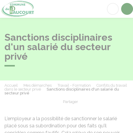
Paucourt
Acc
Sanctions disciplinaires
d'un salarié du secteur
privé
Accueil
Mes démarches
Travail - Formation
Conflits du travail
dans le secteur privé
Sanctions disciplinaires d'un salarié du
secteur privé
Partager
Partager sur Facebook
Partager sur X - Twit
Partager sur
Par
L'employeur a la possibilité de sanctionner le salarié
placé sous sa subordination pour des faits qu'il
considère comme fautifs. Cela relève de son pouvoir