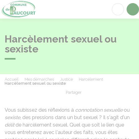
Paucourt
Acc
Harcèlement sexuel ou
sexiste
Accueil
Mes démarches
Justice
Harcèlement
Harcèlement sexuel ou sexiste
Partager
Partager sur Facebook
Partager sur X - Twit
Partager sur
Par
Vous subissez des réflexions à
connotation sexuelle
ou
sexiste
, des pressions dans un but sexuel ? Il s'agit d'un
délit
de harcèlement sexuel. Quel que soit le lien que
vous entretenez avec l'auteur des faits, vous êtes