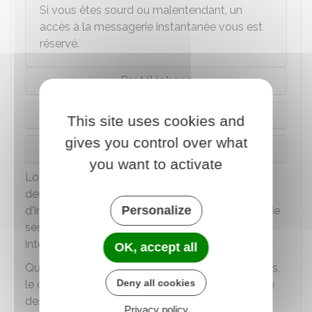
Si vous êtes sourd ou malentendant, un
accès à la messagerie instantanée vous est
réservé.
Par téléphone
Par messagerie instantanée (tchat)
This site uses cookies and
gives you control over what
En ligne
you want to activate
Lorsque le Défenseur des droits reçoit une
demande, il vérifie d'abord qu'il a le droit
Personalize
d'intervenir. Si votre demande ne fait pas partie de
ses missions, il vous oriente vers le bon
interlocuteur.
OK, accept all
Quand votre problème fait partie de ses missions,
Deny all cookies
le délégué du Défenseur des droits vous informe
des différentes solutions possibles.
Privacy policy