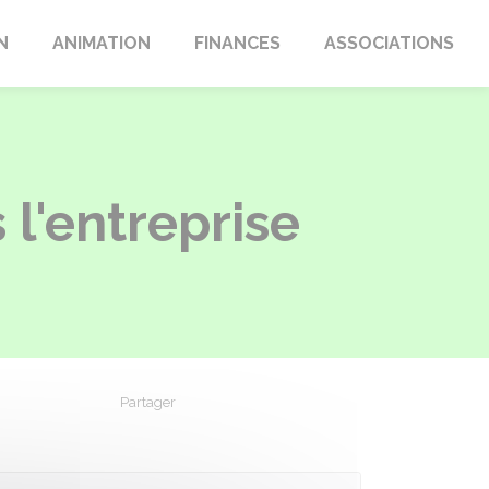
N
ANIMATION
FINANCES
ASSOCIATIONS
l'entreprise
Partager
Partager sur Facebook
Partager sur X - Twitter
Partager sur Linkedin
Partager par em