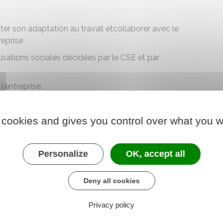
iliter son adaptation au travail etcollaborer avec le
reprise
isations sociales décidées par le CSE et par
l'entreprise.
 cookies and gives you control over what you w
ion de certains critères tels que, par exemple, les
Personalize
OK, accept all
Deny all cookies
atière de cotisations sur les prestations
Privacy policy