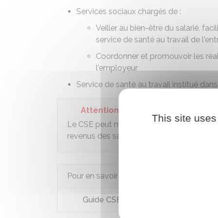
Services sociaux chargés de :
Veiller au bien-être du salarié, fac
service de santé au travail de l'ent
Coordonner et promouvoir les réal
l'employeur
Service de santé au travail institué dans 
Attention
This site uses
Le CSE peut moduler les avantages en fonct
revenus des salariés ou l'âge des enfants.
Pour en savoir plus
Guide CSE : Principes applicables en m