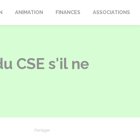
N
ANIMATION
FINANCES
ASSOCIATIONS
du CSE s'il ne
Partager
Partager sur Facebook
Partager sur X - Twitter
Partager sur Linkedin
Partager par em