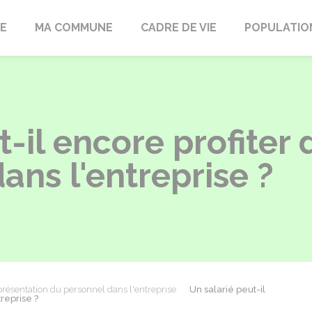
LE
MA COMMUNE
CADRE DE VIE
POPULATIO
-il encore profiter 
dans l'entreprise ?
résentation du personnel dans l'entreprise
Un salarié peut-il
treprise ?