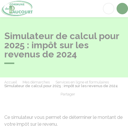
Paucourt
Acc
Simulateur de calcul pour
2025 : impôt sur les
revenus de 2024
Accueil
Mes démarches
Services en ligne et formulaires
Simulateur de calcul pour 2025 : impôt sur les revenus de 2024
Partager
Partager sur Facebook
Partager sur X - Twit
Partager sur
Par
Ce simulateur vous permet de déterminer le montant de
votre impôt sur le revenu.