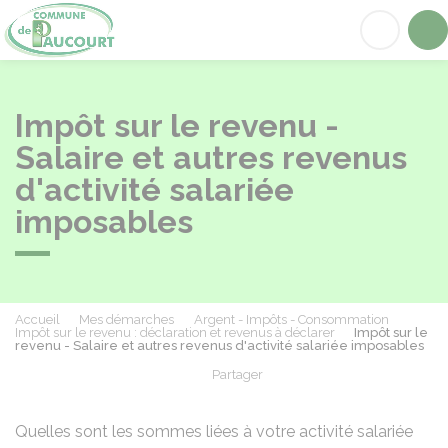
Paucourt
Acc
Impôt sur le revenu -
Salaire et autres revenus
d'activité salariée
imposables
Accueil
Mes démarches
Argent - Impôts - Consommation
Impôt sur le revenu : déclaration et revenus à déclarer
Impôt sur le
revenu - Salaire et autres revenus d'activité salariée imposables
Partager
Partager sur Facebook
Partager sur X - Twit
Partager sur
Par
Quelles sont les sommes liées à votre activité salariée