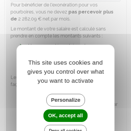
Pour bénéficier de l'exonération pour vos
pourboires, vous ne devez
pas percevoir plus
de
2 282,09 €
net par mois.
Le montant de votre salaire est calculé sans
prendre en compte les montants suivants :
Heures supplémentaires et
complémentaires
This site uses cookies and
Pourboires perçus
gives you control over what
Les pourboires peuvent vous être versés des
you want to activate
façons suivantes :
Directement
Personalize
Par votre employeur s'il les centralise (par
exemple en cas de versement par carte
OK, accept all
bancaire).
Deny all cookies