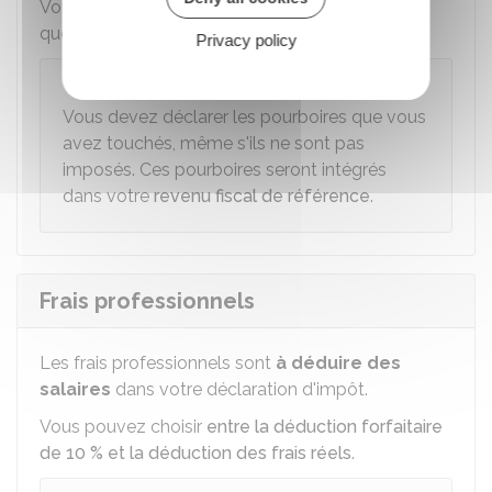
Vous devez
déclarer en 2025 les pourboires
que vous avez perçus en 2024.
Privacy policy
Attention
Vous devez déclarer les pourboires que vous
avez touchés, même s'ils ne sont pas
imposés. Ces pourboires seront intégrés
dans votre
revenu fiscal de référence
.
Frais professionnels
Les frais professionnels sont
à déduire des
salaires
dans votre déclaration d'impôt.
Vous pouvez choisir
entre la déduction forfaitaire
de 10 % et la déduction des frais réels
.