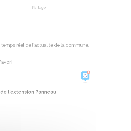
Partager
Partager sur Facebook
Partager sur X - Twitter
Partager sur Linkedin
Partager par em
 temps réel de l'actualité de la commune,
avori.
a de l'extension Panneau