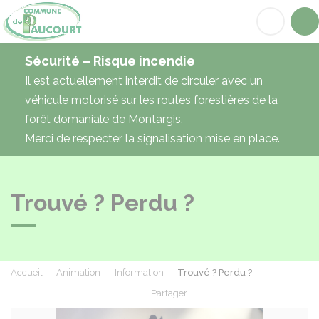
Paucourt
Acc
Sécurité – Risque incendie
Il est actuellement interdit de circuler avec un
véhicule motorisé sur les routes forestières de la
forêt domaniale de Montargis.
Merci de respecter la signalisation mise en place.
Trouvé ? Perdu ?
Accueil
Animation
Information
Trouvé ? Perdu ?
Partager
Partager sur Facebook
Partager sur X - Twit
Partager sur
Par