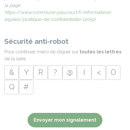
la page :
https://www.commune-paucourt.fr/informations-
legales/politique-de-confidentialite-10050
Sécurité anti-robot
Pour continuer, merci de cliquer sur
toutes les lettres
de la série
&
Y
R
?
@
I
<
O
Q
#
Envoyer mon signalement