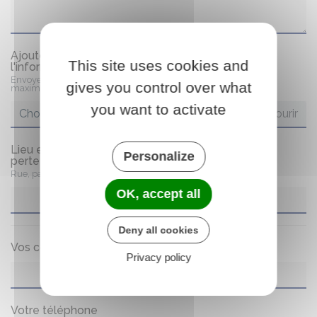
Ajouter une photo nous permettra de partager
This site uses cookies and
l'information
Envoyez une photo (fichiers png, jpg ou gif uniquement) (50 Mb
gives you control over what
maximum)
you want to activate
Choisir un fichier
Lieu et Circonstances de votre trouvaille /
Personalize
perte
(obligatoire)
Rue, parking, arboretum, stade, allée piétonnière, sur un banc...
OK, accept all
Deny all cookies
Vos coordonnées
(obligatoire)
Privacy policy
Votre téléphone