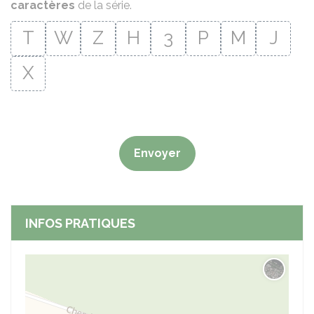
caractères
de la série.
T
W
Z
H
3
P
M
J
X
Envoyer
INFOS PRATIQUES
Changer 