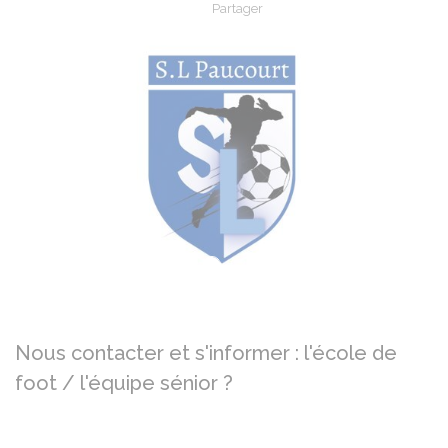
Partager
Partager sur Facebook
Partager sur X - Twit
Partager sur
Par
Précédent
Su
Nous contacter et s'informer : l'école de
foot / l'équipe sénior ?