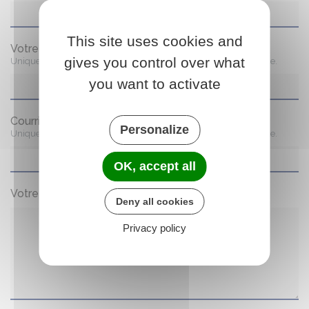
This site uses cookies and
Votre prénom
(obligatoire)
gives you control over what
Uniquement conservé le temps du traitement de votre demande.
you want to activate
Courriel
(obligatoire)
Personalize
Uniquement conservé le temps du traitement de votre demande.
OK, accept all
Votre message
(obligatoire)
Deny all cookies
Privacy policy