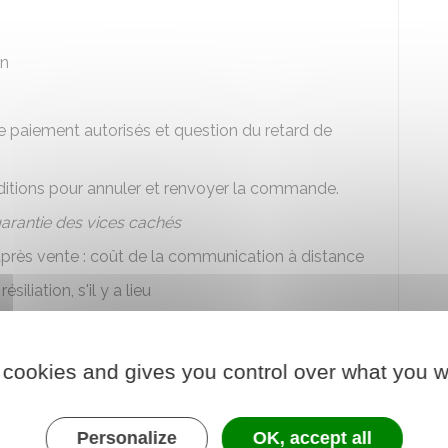
on
 paiement autorisés et question du retard de
onditions pour annuler et renvoyer la commande.
arantie des vices cachés
après vente : coût de la communication à distance
iliation, s'il y a lieu
lient, s'il y a lieu
ractuelles du client, s'il y a lieu
 cookies and gives you control over what you w
licable au contrat, s'il y a lieu
: tribunal compétent et possibilité de recourir à un
Personalize
OK, accept all