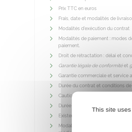
Prix
TTC
en euros
Frais, date et modalités de livrais
Modalités d'exécution du contrat
Modalités de paiement : modes de
paiement.
Droit de rétractation : délai et c
Garantie légale de conformité
et
g
Garantie commerciale et service 
Durée du contrat et conditions de rés
Caution ou garantie à fournir par le c
Durée minimale des obligations cont
This site uses
Existence d'un code de conduite app
Modalités de règlement des litiges 