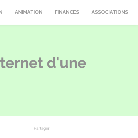
N
ANIMATION
FINANCES
ASSOCIATIONS
nternet d'une
Partager
Partager sur Facebook
Partager sur X - Twitter
Partager sur Linkedin
Partager par em