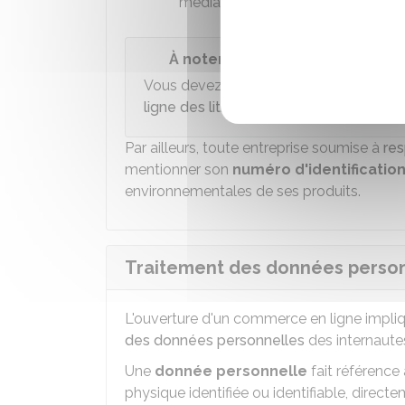
médiateur
À noter
Vous devez également fournir un lien v
ligne des litiges (RLL)
.
Par ailleurs, toute entreprise soumise à
res
mentionner son
numéro d'identification
environnementales de ses produits.
Traitement des données personn
L'ouverture d'un commerce en ligne impliqu
des données personnelles
des internaute
Une
donnée personnelle
fait référence
physique identifiée ou identifiable, direct