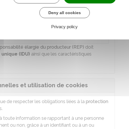
Deny all cookies
Privacy policy
ers la
plateforme européenne de règlement en
ponsabilité élargie du producteur (REP)
doit
 unique (IDU)
ainsi que les caractéristiques
elles et utilisation de cookies
e de respecter les obligations liées à la
protection
s.
 à toute information se rapportant à une personne
ement ou non, grâce à un identifiant ou à un ou