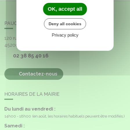
OK, accept all
PAUCOURT
Deny all cookies
Privacy policy
120 rue de l'Église
45200
Paucourt
02 38 85 40 16
Contactez-nous
HORAIRES DE LA MAIRIE
Du lundi au vendredi :
14h00 - 18h00
(en août, les horaires habituels peuvent être modifiés.)
Samedi :