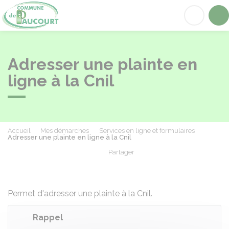
Paucourt
Acc
Adresser une plainte en
ligne à la Cnil
Accueil
Mes démarches
Services en ligne et formulaires
Adresser une plainte en ligne à la Cnil
Partager
Partager sur Facebook
Partager sur X - Twit
Partager sur
Par
Permet d'adresser une plainte à la
Cnil
.
Rappel