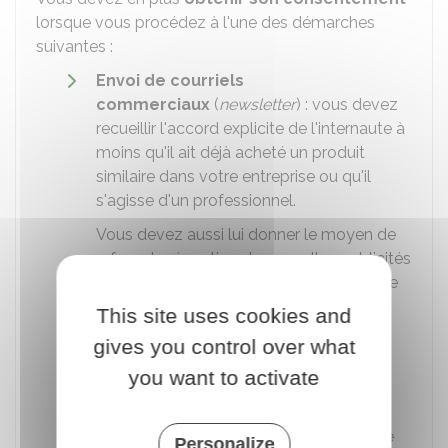
lorsque vous procédez à l'une des démarches
suivantes :
Envoi de courriels
commerciaux
(
newsletter
) : vous devez
recueillir l'accord explicite de l'internaute à
moins qu'il ait déjà acheté un produit
similaire dans votre entreprise ou qu'il
s'agisse d'un professionnel.
Vous devez aussi lui donner le moyen de
refuser la réception de nouvelles publicités
en proposant une désinscription en fin de
mail.
This site uses cookies and
Utilisation de cookies
: il s'agit des
gives you control over what
traceurs qui analysent la navigation, les
you want to activate
déplacements et les habitudes de
consultation ou de consommation de
l'internaute pour permettre l'affichage de
Personalize