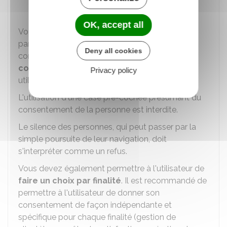
publicités ciblées.
OK, accept all
Vous devez permettre à l'utilisateur de consentir
par
un acte positif clair
: une demande de
Deny all cookies
consentement effectuée au moyen de
cases à
cocher
est facilement compréhensible par les
Privacy policy
utilisateurs.
L'utilisation d'une case pré-cochée présumant du
consentement de la personne est interdite.
Le silence des personnes, qui peut passer par la
simple poursuite de leur navigation, doit
s'interpréter comme un refus.
Vous devez également permettre à l'utilisateur de
faire un choix par finalité
. Il est recommandé de
permettre à l'utilisateur de donner son
consentement de façon indépendante et
spécifique pour chaque finalité (gestion de