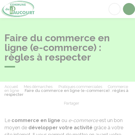
Paucourt
Acc
Faire du commerce en
ligne (e-commerce) :
règles à respecter
Accueil
Mes démarches
Pratiques commerciales
Commerce
en ligne
Faire du commerce en ligne (e-commerce) : règles à
respecter
Partager
Partager sur Facebook
Partager sur X - Twit
Partager sur
Par
Le
commerce en ligne
ou
e-commerce
est un bon
moyen de
développer votre activité
grâce à votre
site internet. Il vous permet de mettre en avant votre