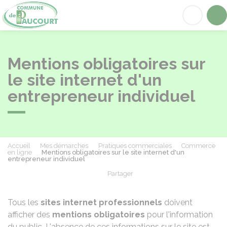
Paucourt
Acc
Mentions obligatoires sur
le site internet d'un
entrepreneur individuel
Accueil
Mes démarches
Pratiques commerciales
Commerce
en ligne
Mentions obligatoires sur le site internet d'un
entrepreneur individuel
Partager
Partager sur Facebook
Partager sur X - Twit
Partager sur
Par
Tous les
sites internet professionnels
doivent
afficher des
mentions obligatoires
pour l'information
du public. L'absence de ces informations sur le site est