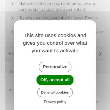
Maternelle et élémentaire : information des
parents sur la scolarité de leur enfant
Représentants de parents d'élèves à l'école
primaire (maternelle et élémentaire)
Conseil d'école à l'école primaire (maternelle et
This site uses cookies and
élémentaire)
gives you control over what
you want to activate
Pour en savoir plus
Personalize
Textes de référence
OK, accept all
Circulaire n°2017-045 du 9 mars 2017 de
rentrée scolaire 2017
Deny all cookies
Liste des fournitures scolaires pour la rentrée
Privacy policy