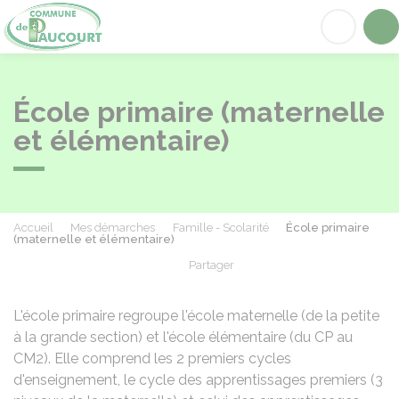
Paucourt
Acc
École primaire (maternelle
et élémentaire)
Accueil
Mes démarches
Famille - Scolarité
École primaire
(maternelle et élémentaire)
Partager
Partager sur Facebook
Partager sur X - Twit
Partager sur
Par
L'école primaire regroupe l'école maternelle (de la petite
à la grande section) et l'école élémentaire (du CP au
CM2). Elle comprend les 2 premiers cycles
d'enseignement, le cycle des apprentissages premiers (3