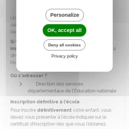
Mairie
Personalize
Une fois l'inscription réalisée, la mairie vous
délivrera un
certificat d'inscription
indiquant
OK, accept all
l'école où est affecté l'enfant.
Si vous rencontrez des difficultés pour
Deny all cookies
inscrire votre enfant
, vous pouvez contacter la
direction des services départementaux de
Privacy policy
l'éducation nationale de votre département.
Où s'adresser ?
Direction des services
départementaux de l'Éducation nationale
Inscription définitive à l'école
Pour inscrire
définitivement
votre enfant, vous
devez vous présenter à l'école indiquée sur le
certificat d'inscription dès que vous l'obtenez.