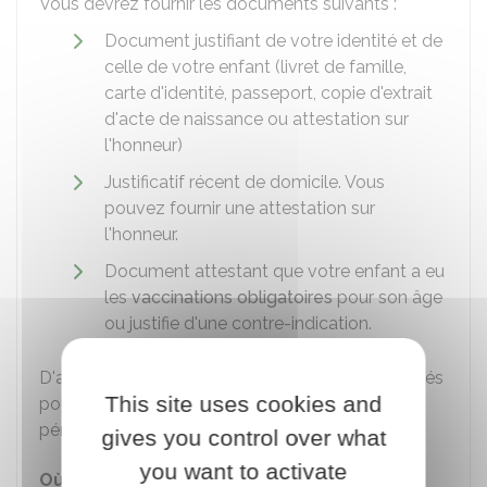
Vous devrez fournir les documents suivants :
Document justifiant de votre identité et de
celle de votre enfant (livret de famille,
carte d'identité, passeport, copie d'extrait
d'acte de naissance ou attestation sur
l'honneur)
Justificatif récent de domicile. Vous
pouvez fournir une attestation sur
l'honneur.
Document attestant que votre enfant a eu
les
vaccinations obligatoires
pour son âge
ou justifie d'une contre-indication.
D'autres documents peuvent aussi être demandés
This site uses cookies and
pour la cantine scolaire ou les activités
périscolaires.
gives you control over what
you want to activate
Où s'adresser ?