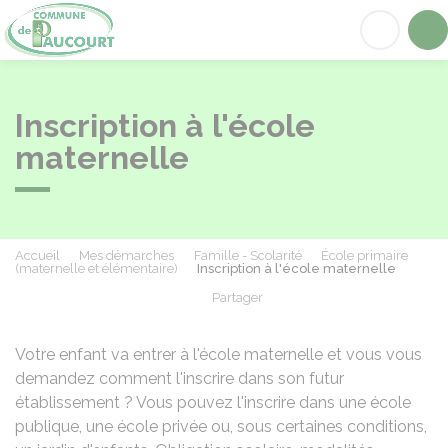
Paucourt
Acc
Inscription à l'école
maternelle
Accueil
Mes démarches
Famille - Scolarité
École primaire
(maternelle et élémentaire)
Inscription à l'école maternelle
Partager
Partager sur Facebook
Partager sur X - Twit
Partager sur
Par
Votre enfant va entrer à l'école maternelle et vous vous
demandez comment l'inscrire dans son futur
établissement ? Vous pouvez l'inscrire dans une école
publique, une école privée ou, sous certaines conditions,