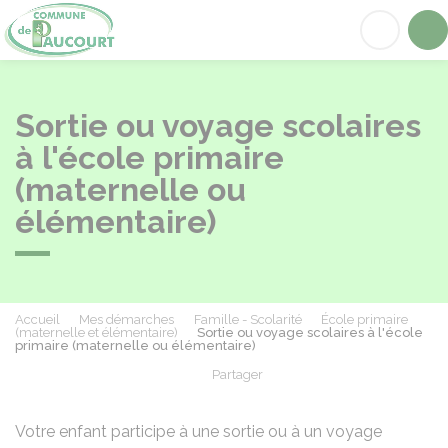
Paucourt
Acc
Sortie ou voyage scolaires
à l'école primaire
(maternelle ou
élémentaire)
Accueil
Mes démarches
Famille - Scolarité
École primaire
(maternelle et élémentaire)
Sortie ou voyage scolaires à l'école
primaire (maternelle ou élémentaire)
Partager
Partager sur Facebook
Partager sur X - Twit
Partager sur
Par
Votre enfant participe à une sortie ou à un voyage