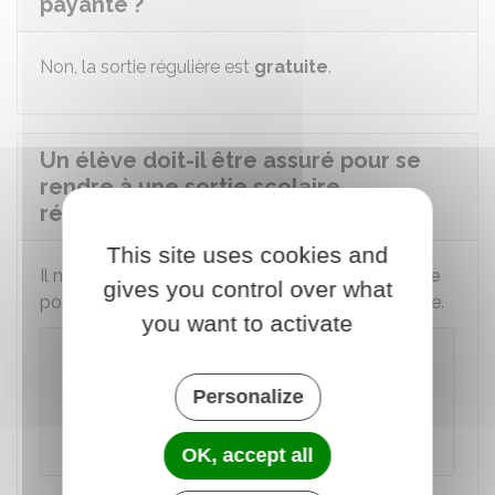
payante ?
Non, la sortie régulière est
gratuite
.
Un élève doit-il être assuré pour se
rendre à une sortie scolaire
régulière?
This site uses cookies and
Il n'est pas nécessaire de souscrire une
assurance
gives you control over what
pour votre enfant puisque la sortie est obligatoire.
you want to activate
À noter
l'assurance
responsabilité civile
et
Personalize
individuelle est recommandée pour tout
intervenant ou accompagnant.
OK, accept all