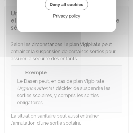
Deny all cookies
Une sortie scolaire régulière peut-
Privacy policy
elle être annulée pour des raisons de
sécurité ?
Selon les circonstances, le
plan Vigipirate
peut
entraîner la suspension de certaines sorties pour
assurer la sécurité des enfants.
Exemple
Le
Dasen
peut, en cas de plan Vigipirate
Urgence attentat
, décider de suspendre les
sorties scolaires, y compris les sorties
obligatoires.
La situation sanitaire peut aussi entraîner
l'annulation d'une sortie scolaire.