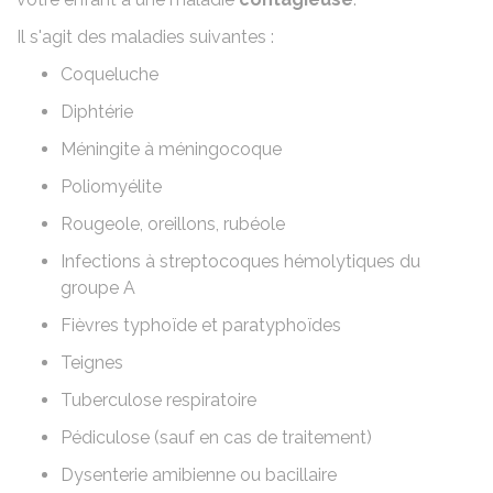
Il s'agit des maladies suivantes :
Coqueluche
Diphtérie
Méningite à méningocoque
Poliomyélite
Rougeole, oreillons, rubéole
Infections à streptocoques hémolytiques du
groupe A
Fièvres typhoïde et paratyphoïdes
Teignes
Tuberculose respiratoire
Pédiculose (sauf en cas de traitement)
Dysenterie amibienne ou bacillaire