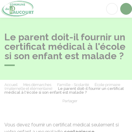
Paucourt
Acc
Le parent doit-il fournir un
certificat médical à l'école
si son enfant est malade ?
Accueil
Mes démarches
Famille - Scolarité
École primaire
(maternelle et élémentaire)
Le parent doit-il fournir un certificat
médical à l'école si son enfant est malade ?
Partager
Partager sur Facebook
Partager sur X - Twit
Partager sur
Par
Vous devez fournir un certificat médical seulement si
votre enfant a une maladie
contagieuse
.