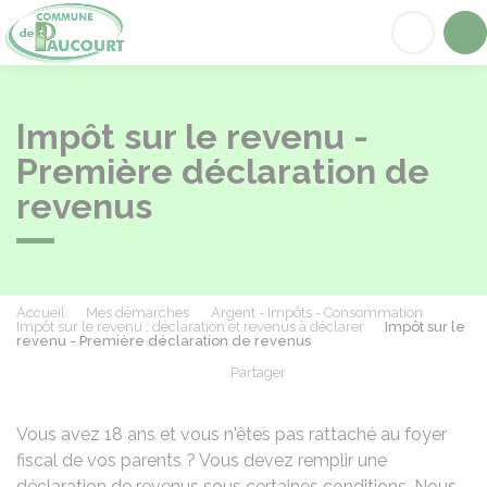
Paucourt
Acc
Impôt sur le revenu -
Première déclaration de
revenus
Accueil
Mes démarches
Argent - Impôts - Consommation
Impôt sur le revenu : déclaration et revenus à déclarer
Impôt sur le
revenu - Première déclaration de revenus
Partager
Partager sur Facebook
Partager sur X - Twit
Partager sur
Par
Vous avez 18 ans et vous n'êtes pas rattaché au foyer
fiscal de vos parents ? Vous devez remplir une
déclaration de revenus sous certaines conditions. Nous