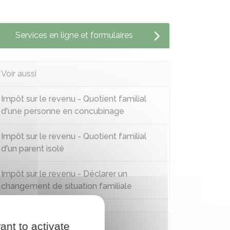
Services en ligne et formulaires
Voir aussi
Impôt sur le revenu - Quotient familial
d'une personne en concubinage
Impôt sur le revenu - Quotient familial
d'un parent isolé
Impôt sur le revenu - Déclarer un
changement de situation familiale
Questions ? Réponses !
ant to activate