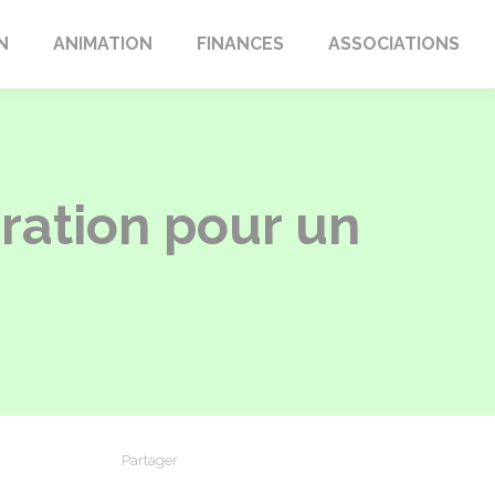
N
ANIMATION
FINANCES
ASSOCIATIONS
aration pour un
Partager
Partager sur Facebook
Partager sur X - Twitter
Partager sur Linkedin
Partager par em