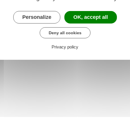
0 à 175 A
Personalize
OK, accept all
rticles 42 à 46
Deny all cookies
Privacy policy