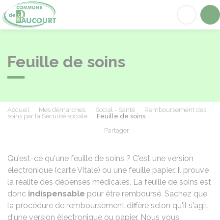
Paucourt
Acc
Feuille de soins
Accueil
Mes démarches
Social - Santé
Remboursement des
soins par la Sécurité sociale
Feuille de soins
Partager
Partager sur Facebook
Partager sur X - Twit
Partager sur
Par
Qu'est-ce qu'une feuille de soins ? C'est une version
électronique (carte Vitale) ou une feuille papier. Il prouve
la réalité des dépenses médicales. La feuille de soins est
donc
indispensable
pour être remboursé. Sachez que
la procédure de remboursement diffère selon qu'il s'agit
d'une version électronique ou papier. Nous vous