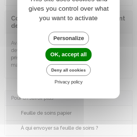
gives you control over what
you want to activate
Comment se passe le remboursement
des soins à l'étranger ?
Personalize
Avant de partir en vacances à l'étranger, vous
devez prendre
certaines précautions pour une
OK, accept all
prise en charge sous conditions
si vous tombez
malade.
Deny all cookies
Privacy policy
Pour en savoir plus
Feuille de soins papier
À qui envoyer sa feuille de soins ?