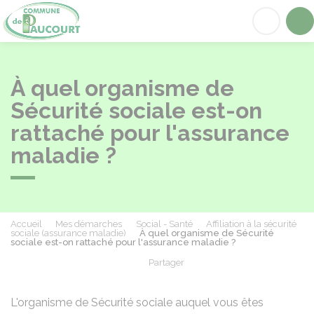
Paucourt
Acc
À quel organisme de
Sécurité sociale est-on
rattaché pour l'assurance
maladie ?
Accueil
Mes démarches
Social - Santé
Affiliation à la sécurité
sociale (assurance maladie)
À quel organisme de Sécurité
sociale est-on rattaché pour l'assurance maladie ?
Partager
Partager sur Facebook
Partager sur X - Twit
Partager sur
Par
L'organisme de Sécurité sociale auquel vous êtes