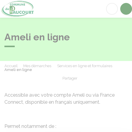
Paucourt
Acc
Ameli en ligne
Accueil
Mes démarches
Services en ligne et formulaires
Ameli en ligne
Partager
Partager sur Facebook
Partager sur X - Twit
Partager sur
Par
Accessible avec votre compte Ameli ou via France
Connect, disponible en français uniquement.
Permet notamment de :