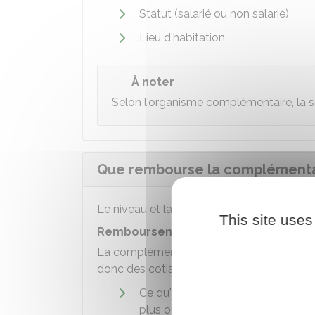
Statut (salarié ou non salarié)
Lieu d'habitation
À noter
Selon l'organisme complémentaire, la so
Que rembourse la complémentai
Le niveau et la nature des prestations des
This site uses
Remboursement des dépenses de s
La complémentaire santé rembourse les fra
donc des cotisations versées :
Ce qu'il reste à payer après le r
plus ou moins étendue (
ticket mo