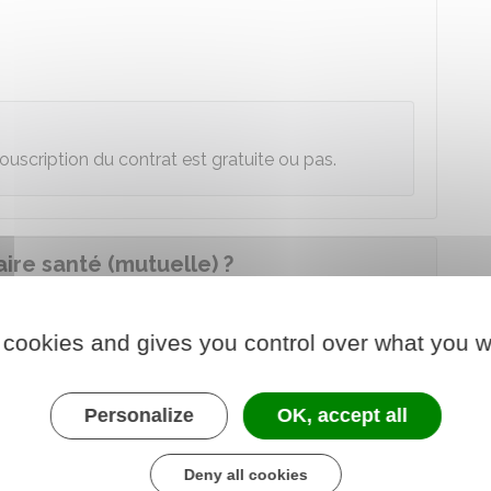
uscription du contrat est gratuite ou pas.
re santé (mutuelle) ?
 complémentaires santé varient selon les contrats.
 cookies and gives you control over what you w
anté
is suivants, en fonction du contrat souscrit et
Personalize
OK, accept all
emboursement par l'Assurance maladie, de manière
Deny all cookies
dérateur
, dépassements d'honoraires)