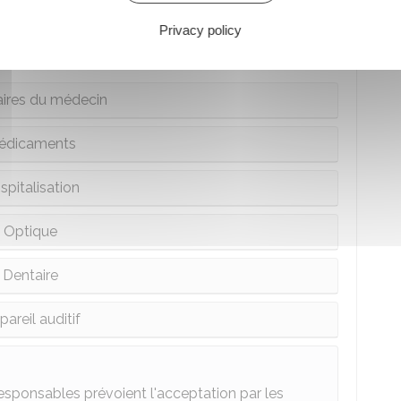
ar l'Assurance maladie
Privacy policy
ires du médecin
édicaments
spitalisation
Optique
Dentaire
areil auditif
responsables prévoient l'acceptation par les