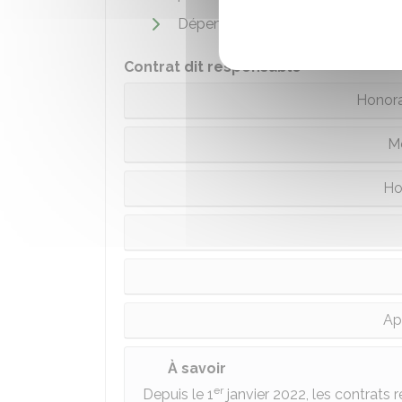
Dépenses non prises en charges p
Contrat dit responsable
Honora
M
Ho
App
À savoir
er
Depuis le 1
janvier 2022, les contrats 