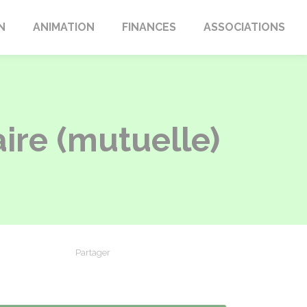
N
ANIMATION
FINANCES
ASSOCIATIONS
re (mutuelle)
Partager
Partager sur Facebook
Partager sur X - Twitter
Partager sur Linkedin
Partager par em