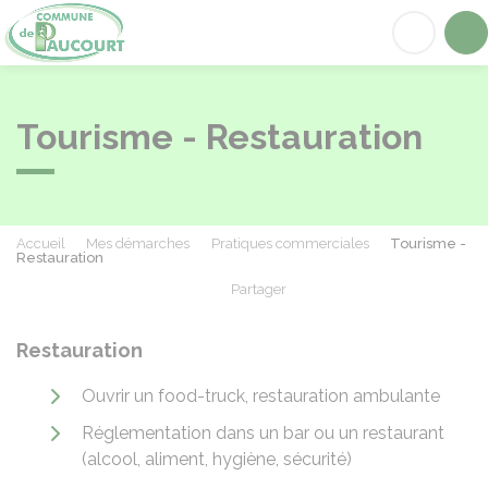
Paucourt
Acc
Tourisme - Restauration
Accueil
Mes démarches
Pratiques commerciales
Tourisme -
Restauration
Partager
Partager sur Facebook
Partager sur X - Twit
Partager sur
Par
Restauration
Ouvrir un food-truck, restauration ambulante
Réglementation dans un bar ou un restaurant
(alcool, aliment, hygiène, sécurité)