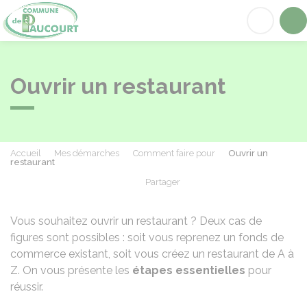
Paucourt
Acc
Ouvrir un restaurant
Accueil
Mes démarches
Comment faire pour
Ouvrir un
restaurant
Partager
Partager sur Facebook
Partager sur X - Twit
Partager sur
Par
Vous souhaitez ouvrir un restaurant ? Deux cas de
figures sont possibles : soit vous reprenez un fonds de
commerce existant, soit vous créez un restaurant de A à
Z. On vous présente les
étapes essentielles
pour
réussir.