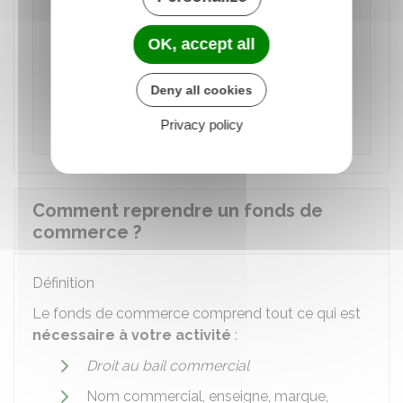
À noter
L'Urssaf propose un
simulateur
pour vous
OK, accept all
aider à choisir le statut juridique de votre
entreprise grâce à une projection financière
Deny all cookies
personnalisée des
coûts sociaux et
fiscaux.
Privacy policy
Comment reprendre un fonds de
commerce ?
Définition
Le fonds de commerce comprend tout ce qui est
nécessaire à votre activité
:
Droit au bail commercial
Nom commercial, enseigne, marque,