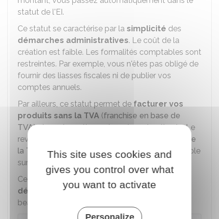
montant, vous passez automatiquement dans le
statut de l'
EI
.
Ce statut se caractérise par la
simplicité
des
démarches administratives
. Le coût de la
création est faible. Les formalités comptables sont
restreintes. Par exemple, vous n'êtes pas obligé de
fournir des liasses fiscales ni de publier vos
comptes annuels.
Par ailleurs, ce statut permet de
facturer vos
produits sans la TVA
(
franchise en base de
TVA
), donc de pratiquer des prix moins élevés. Le
revers de cet aspect est l'impossibilité de
déduire
la TVA sur vos achats professionnels
, par exemple
This site uses cookies and
sur l'achat de matériel.
gives you control over what
Ce statut est
adapté aux entrepreneurs
you want to activate
débutants
dont l'activité ne génère pas
beaucoup de chiffre d'affaires.
Personalize