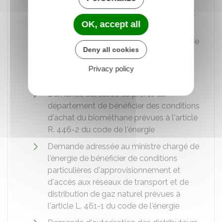
l'énergie de délivrance de l'autorisation
administrative d'exercer l'activité d'achat
OK, accept all
d'électricité pour revente
Demande adressée au ministre chargé de
Deny all cookies
l'énergie de délivrance de l'autorisation
administrative d'exercer l'activité de
Privacy policy
fourniture de gaz
Demande adressée au préfet du
département de bénéficier des conditions
d'achat du biométhane prévues à l'article
R. 446-2 du code de l'énergie
Demande adressée au ministre chargé de
l'énergie de bénéficier de conditions
particulières d'approvisionnement et
d'accès aux réseaux de transport et de
distribution de gaz naturel prévues à
l'article L. 461-1 du code de l'énergie