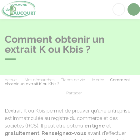
Paucourt
Acc
Comment obtenir un
extrait K ou Kbis ?
Accueil
Mes démarches
Étapes de vie
Je crée
Comment
obtenir un extrait K ou Kbis ?
Partager
Partager sur Facebook
Partager sur X - Twit
Partager sur
Par
L'extrait K ou Kbis permet de prouver qu'une entreprise
est immatriculée au registre du commerce et des
sociétés (RCS). Il peut être obtenu
en ligne
et
gratuitement
.
Renseignez-vous
avant d'effectuer