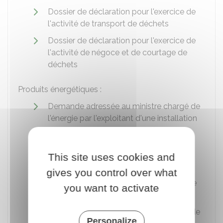
Dossier de déclaration pour l'exercice de
l'activité de transport de déchets
Dossier de déclaration pour l'exercice de
l'activité de négoce et de courtage de
déchets
Produits énergétiques :
Demande adressée au ministre chargé de
l'énergie par l'exploitant d'une installation
de gaz une dérogation aux conditions
d'accès à certaines infrastructures
gazières
This site uses cookies and
Demande de délégation d'économie
gives you control over what
d'énergie adressée au ministre chargé de
you want to activate
l'énergie par le délégataire
Demande adressée au ministre chargé de
Personalize