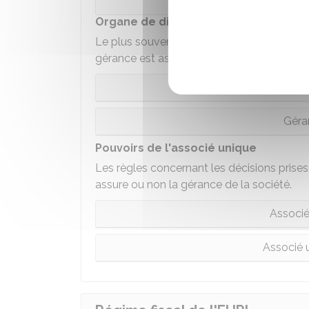
Organe de direction
Le plus souvent, l'associé unique est le g
gérance est assurée par un tiers, c'est-à-d
Gérant
Géra
Pouvoirs de l'associé unique
Les règles concernant les décisions prises 
assure ou non la gérance de la société.
Associé
Associé 