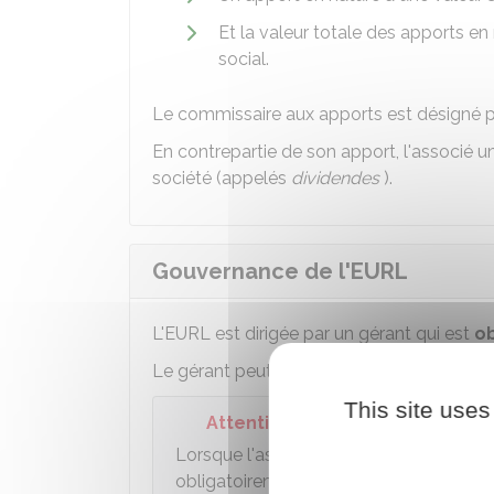
Et la valeur totale des apports en
social.
Le commissaire aux apports est désigné pa
En contrepartie de son apport, l'associé u
société (appelés
dividendes
).
Gouvernance de l'EURL
L'EURL est dirigée par un gérant qui est
o
Le gérant peut être l'associé unique de l
This site uses
Attention
Lorsque l'associé unique de l'EURL est
obligatoirement confiée à une personn