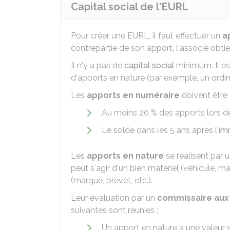
Capital social de l'EURL
Pour créer une EURL, il faut effectuer un
a
contrepartie de son apport, l'associé obti
Il n'y a pas de
capital social
minimum. Il es
d'apports en nature (par exemple, un ordina
Les
apports en numéraire
doivent être 
Au moins
20 %
des apports lors de
Le solde dans les 5 ans après l'
im
Les
apports en nature
se réalisent par u
peut s'agir d'un bien matériel (véhicule, ma
(marque, brevet, etc.).
Leur évaluation par un
commissaire aux
suivantes sont réunies :
Un apport en nature a une valeur 