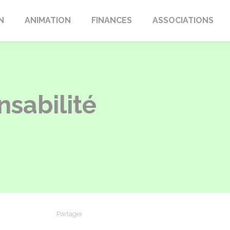
N
ANIMATION
FINANCES
ASSOCIATIONS
nsabilité
r
Partager
Partager sur Facebook
Partager sur X - Twitter
Partager sur Linkedin
Partager par em