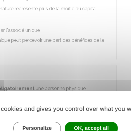
 nature représente plus de la moitié du capital
r l'associé unique.
nique peut percevoir une part des bénéfices de la
bligatoirement
une personne physique.
'EURL ou un
tiers
à la société.
 cookies and gives you control over what you w
 une
personne morale
, la gérance est
e physique.
Personalize
OK, accept all