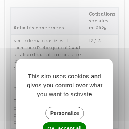
Cotisations
sociales
Activités concernées
en 2025
Vente de marchandises et
12,3 %
fourniture d'hébergement (
sauf
location d'habitation meublée et
logements meublés de
tourisme)
This site uses cookies and
Location de logements
6 %
gives you control over what
meublés de tourisme classés
you want to activate
Prestation de services en BIC (y
21,2 %
compris location de locaux
Personalize
d'habitation meublés et
chambres d'hôtes)
OK, accept all