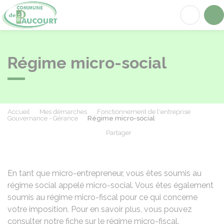
Paucourt
Acc
Régime micro-social
Accueil
Mes démarches
Fonctionnement de l'entreprise
Gouvernance - Gérance
Régime micro-social
Partager
Partager sur Facebook
Partager sur X - Twit
Partager sur
Par
En tant que micro-entrepreneur, vous êtes soumis au
régime social appelé micro-social. Vous êtes également
soumis au régime micro-fiscal pour ce qui concerne
votre imposition. Pour en savoir plus, vous pouvez
consulter notre fiche sur le
régime micro-fiscal
.