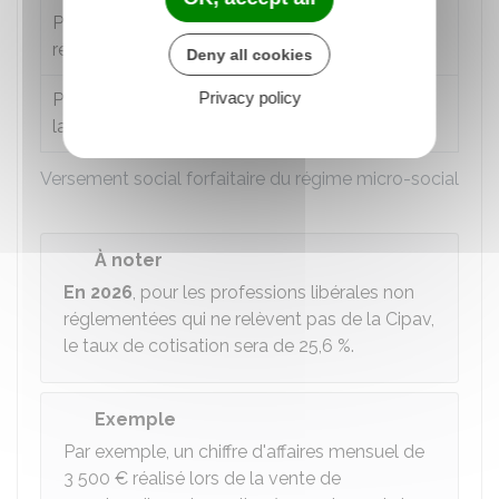
Professions libérales non
24,6 %
réglementées (Hors
Cipav
)
Deny all cookies
Privacy policy
Professions libérales relevant de
23,2 %
la Cipav
Versement social forfaitaire du régime micro-social
À noter
En 2026
, pour les professions libérales non
réglementées qui ne relèvent pas de la Cipav,
le taux de cotisation sera de
25,6 %
.
Exemple
Par exemple, un chiffre d'affaires mensuel de
3 500 €
réalisé lors de la vente de