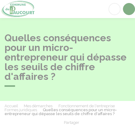
Paucourt
Acc
Quelles conséquences
pour un micro-
entrepreneur qui dépasse
les seuils de chiffre
d'affaires ?
Accueil
Mes démarches
Fonctionnement de l'entreprise
Formes juridiques
Quelles conséquences pour un micro-
entrepreneur qui dépasse les seuils de chiffre d'affaires ?
Partager
Partager sur Facebook
Partager sur X - Twit
Partager sur
Par