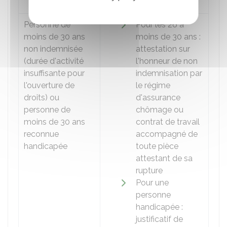
naissance suffit
Personne de
Pour les 26 à
moins de 30 ans
moins de 30 ans :
non indemnisée
attestation sur
(durée d'activité
l'honneur de non
insuffisante pour
indemnisation par
l'ouverture de
le régime
droits) ou
d'assurance
personne de
chômage ou
moins de 30 ans
contrat de travail
reconnue
accompagné de
handicapée
toute pièce
attestant de sa
rupture
Pour une
personne
handicapée :
justificatif de