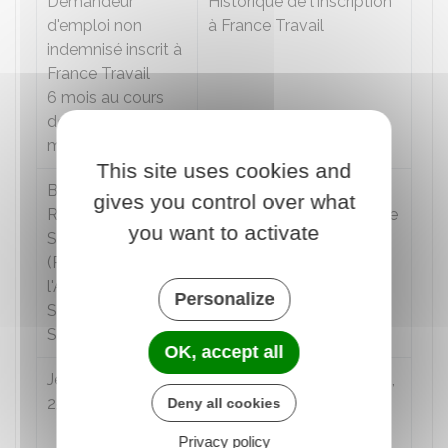
Demandeur
Historique de l'inscription
d'emploi non
à France Travail
indemnisé inscrit à
France Travail
6 mois au cours
des 18 derniers
mois
This site uses cookies and
Bénéficiaire du
Attestation justifiant de
gives you control over what
Revenu de
qualité d'allocataire ou de
you want to activate
Solidarité Active
bénéficiaire des aides
(RSA) ou de
mentionnées
l'Allocation de
Personalize
Solidarité
Spécifique (ASS)
OK, accept all
Jeune de 18 à
Pour les moins de 26 ans,
25 ans révolus
la pièce d'identité
Deny all cookies
attestant de la date de
Privacy policy