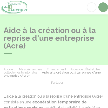
Paucourt
Acc
Aide à la création ou à la
reprise d'une entreprise
(Acre)
Accueil
Mes démarches
Financement
Aides de l'État et des
collectivités territoriales
Aide à la création ou à la reprise d'une
entreprise (Acre)
Partager
Partager sur Facebook
Partager sur X - Twit
Partager sur
Par
L'aide à la création ou à la reprise d'une entreprise (Acre)
consiste en une
exonération temporaire de
cotisations sociales
en début d'activité. Le bénéfice