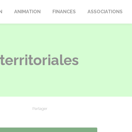
N
ANIMATION
FINANCES
ASSOCIATIONS
territoriales
Partager
Partager sur Facebook
Partager sur X - Twitter
Partager sur Linkedin
Partager par em