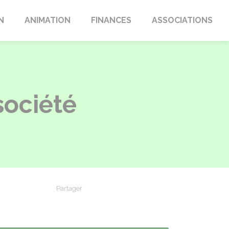
N
ANIMATION
FINANCES
ASSOCIATIONS
société
Partager
Partager sur Facebook
Partager sur X - Twitter
Partager sur Linkedin
Partager par em