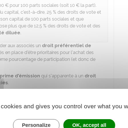
00 €
pour 100 parts sociales (soit
10 €
la part).
u capital, c'est-à-dire,
25 %
des droits de vote et
son capital de 100 parts sociales et que
spose plus que de
12,5 %
des droits de vote et des
té diluée
.
rder aux associés un
droit préférentiel de
s en place d'être prioritaires pour l'achat des
même pourcentage de participation (et donc de
prime d'émission
qui s'apparente à un
droit
ciés
.
société est en principe
mieux valorisée
que lors
 de ses titres sociaux
(leur valeur au jour de
 cookies and gives you control over what you w
e à leur valeur nominale
(leur valeur initiale lors
cié puisse entrer au capital à cet instant, en
Personalize
OK, accept all