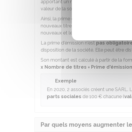
apportant un montant similaire à ce qui a é
valeur de la société a évolué.
Ainsi, la prime d'émission permet de tenir c
nouveaux titres sociaux sont émis. Elle vi
nouveaux et les plus anciens associés
sur
La prime d'émission n'est
pas obligatoir
disposition de la société. Elle peut être di
Son montant est calculé à partir de la for
x Nombre de titres = Prime d'émissio
Exemple
En 2020, 2 associés créent une SARL. L
parts sociales
de
100 €
chacune (
va
Par quels moyens augmenter le c