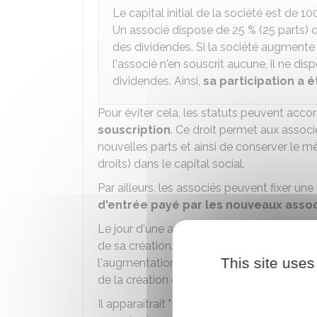
Le capital initial de la société est de
10
Un associé dispose de
25 %
(25 parts) d
des dividendes. Si la société augmente 
l'associé n'en souscrit aucune, il ne di
dividendes. Ainsi,
sa participation a é
Pour éviter cela, les statuts peuvent acco
souscription
. Ce droit permet aux associé
nouvelles parts et ainsi de conserver le 
droits) dans le capital social.
Par ailleurs, les associés peuvent fixer une
d'entrée payé par les nouveaux asso
Le jour d'une augmentation de capital, la 
de sa création. Dès lors,
la valeur réelle
This site uses
l'augmentation de capital)
est supérieur
de la création de la société).
Il apparaitrait " injuste " qu'un nouvel asso