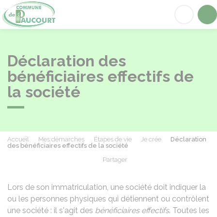
Paucourt
Acc
Déclaration des
bénéficiaires effectifs de
la société
Accueil
Mes démarches
Étapes de vie
Je crée
Déclaration
des bénéficiaires effectifs de la société
Partager
Partager sur Facebook
Partager sur X - Twit
Partager sur
Par
Lors de son immatriculation, une société doit indiquer la
ou les personnes physiques qui détiennent ou contrôlent
une société : il s'agit des
bénéficiaires effectifs
. Toutes les