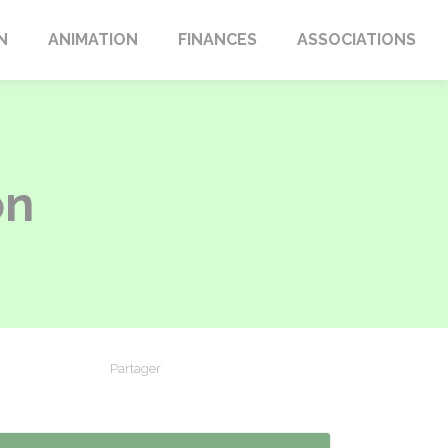
N
ANIMATION
FINANCES
ASSOCIATIONS
on
Partager
Partager sur Facebook
Partager sur X - Twitter
Partager sur Linkedin
Partager par em