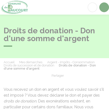
Paucourt
Acc
Droits de donation - Don
d'une somme d'argent
Accueil
Mes démarches
Argent - Impôts - Consommation
Droits de succession et de donation
Droits de donation - Don
d'une somme d'argent
Partager
Partager sur Facebook
Partager sur X - Twit
Partager sur
Par
Vous recevez un don en argent et vous voulez savoir s'il
est imposé ? Vous devez déclarer le don et payer des
droits de donation
. Des exonérations existent, en
particulier pour certains dons familiaux. Nous vous