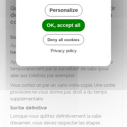
Quelles sont les conditions pour sortir
Personalize
de la salle pendant un examen ou un
concours ?
OK, accept all
Sortie provisoire
Deny all cookies
re
Aucun candidat ne peut sortir pendant la
1
Privacy policy
heure
de l'épreuve.
Après, vous pouvez être autorisé à quitter la salle
temporairement par le surveillant de salle (pour
aller aux toilettes par exemple).
Vous sortez un par un, sans votre copie. Une sortie
provisoire ne vous donne pas droit à du temps
supplémentaire.
Sortie définitive
Lorsque vous quittez définitivement la salle
d'examen, vous devez respecter les étapes