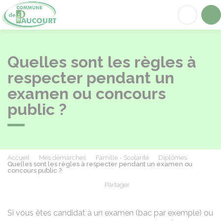
Paucourt
Acc
Quelles sont les règles à
respecter pendant un
examen ou concours
public ?
Accueil
Mes démarches
Famille - Scolarité
Diplômes
Quelles sont les règles à respecter pendant un examen ou
concours public ?
Partager
Partager sur Facebook
Partager sur X - Twit
Partager sur
Par
Si vous êtes candidat à un examen (bac par exemple) ou