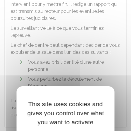
intervient pour y mettre fin. Il rédige un rapport qui
est transmis au recteur pour les éventuelles
poursuites judiciaires.
Le surveillant veille à ce que vous terminiez
l'épreuve.
Le chef de centre peut cependant décider de vous
expulser de la salle dans l'un des cas suivants :
Vous avez pris l'identité d'une autre
personne
Vous perturbez le déroulement de
l'épreuve.
La fraude est un
délit
. Vous et vos complices
This site uses cookies and
risquez jusqu'à 3 ans de prison et
9 000 €
gives you control over what
d'amende.
you want to activate