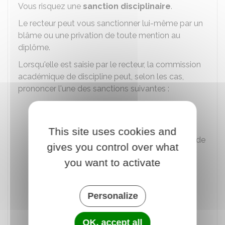
Vous risquez une
sanction disciplinaire
.
Le recteur peut vous sanctionner lui-même par un
blâme ou une privation de toute mention au
diplôme.
Lorsqu'elle est saisie par le recteur, la commission
académique de discipline peut, selon les cas,
prononcer l'une des sanctions suivantes :
Blâme
Privation de toute mention au diplôme
This site uses cookies and
Interdiction de participer à tout examen de
gives you control over what
l'Éducation nationale pendant 5 ans au
you want to activate
maximum (bac ou post-bac)
Interdiction de s'inscrire dans un
établissement public d'enseignement
Personalize
supérieur pendant 5 ans au maximum.
OK, accept all