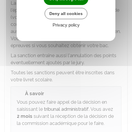
La sanction s'accompagne de l'annulation de
l'épreuve pendant laquelle s'est déroulée la fraude
Deny all cookies
(vous aurez alors la note de 0 à l'épreuve
concernée). Selon les cas, la commission peut
Privacy policy
aussi prononcer la nullité de la totalité de l'examen.
Vous devrez alors repasser l'ensemble des
épreuves si vous souhaitez obtenir votre bac.
La sanction entraîne aussi l'annulation des points
éventuellement ajoutés par le jury.
Toutes les sanctions peuvent être inscrites dans
votre livret scolaire.
À savoir
Vous pouvez faire appel de la décision en
saisissant le
tribunal administratif
. Vous avez
2 mois
suivant la réception de la décision de
la commission académique pour le faire.