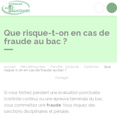
Paucourt
Acc
Que risque-t-on en cas de
fraude au bac ?
Accueil
Mes démarches
Famille - Scolarité
Diplômes
Que
risque-t-on en cas de fraude au bac ?
Partager
Partager sur Facebook
Partager sur X - Twit
Partager sur
Par
Si vous trichez pendant une évaluation ponctuelle
(contrôle continu) ou une épreuve terminale du bac,
vous commettez une
fraude
. Vous risquez des
sanctions disciplinaires et pénales.