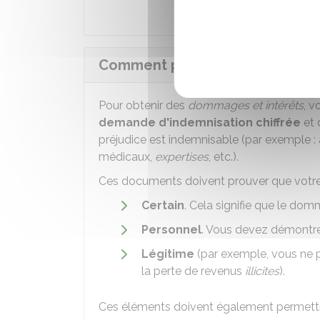
Comment préparer la demande 
Pour obtenir des
dommages et intérêts
, v
demande d'indemnisation chiffrée
et 
préjudice est indemnisable (par exemple : 
médicaux,
expertises
, etc.).
Ces documents doivent prouver que votre 
Certain
. Cela signifie que le domma
Personnel
. Vous devez démontrer
Légitime
(par exemple, vous ne 
la perte de revenus
illicites
).
Ces éléments doivent également permettr