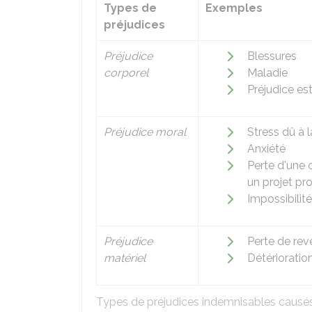
Types de
Exemples
préjudices
Préjudice
Blessures
corporel
Maladie
Préjudice est
Préjudice moral
Stress dû à 
Anxiété
Perte d'une 
un projet pr
Impossibilité
Préjudice
Perte de rev
matériel
Détérioratio
Types de préjudices indemnisables causés