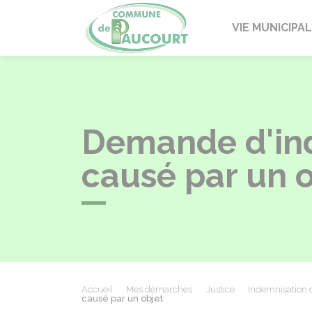
Paucourt
VIE MUNICIPA
Demande d'in
causé par un o
Accueil
Mes démarches
Justice
Indemnisation 
causé par un objet