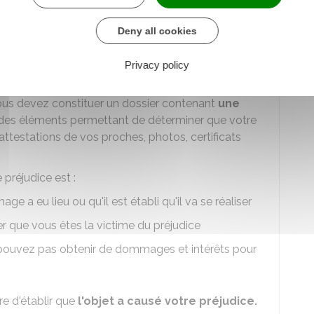
Deny all cookies
d'indemnisation ?
Privacy policy
ous devez constituer un dossier contenant
une
des éléments permettant de déterminer que votre
attestations de vos proches, photos, certificats
préjudice est :
ge a eu lieu ou qu'il est établi qu'il va se réaliser
 que vous êtes la victime du préjudice
pouvez pas obtenir de dommages et intérêts pour
e d'établir que
l'objet a causé votre préjudice.