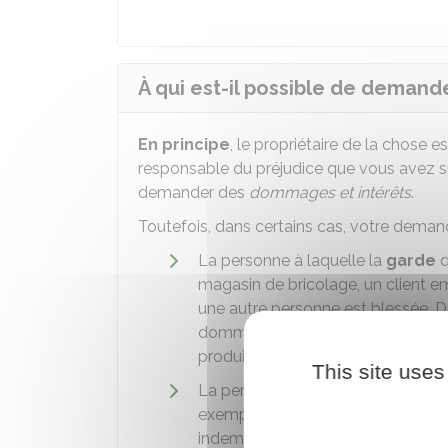
À qui est-il possible de deman
En principe
, le propriétaire de la chose
responsable du préjudice que vous avez su
demander des
dommages et intérêts
.
Toutefois, dans certains cas, votre demand
La personne à laquelle la
garde
d
magasin de bricolage, un client em
une autre personne est blessée. D
dommages et intérêts au client qui
produits.
This site uses
La personne qui s'est emparée de
exemple, si un objet volé vous ca
indemnisation à la personne qui a 