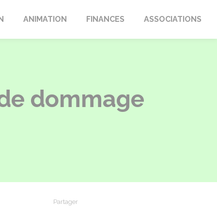
N
ANIMATION
FINANCES
ASSOCIATIONS
s de dommage
Partager
Partager sur Facebook
Partager sur X - Twitter
Partager sur Linkedin
Partager par em