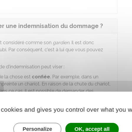
der une indemnisation du dommage ?
 est considéré comme son
gardien
. Il est donc
bi. Par conséquent, c'est à lui que vous pouvez
e d'indemnisation peut viser :
e la chose est
confiée
. Par exemple, dans un
preinte un chariot. En raison de la chute du chariot,
ans ce cas, il est possible de demander des
 conduisait le chariot lorsque les faits se sont
 cookies and gives you control over what you w
 la chose
sans l'accord
du propriétaire. Par
use un préjudice il est possible de demander une
Personalize
OK, accept all
dérobé cet objet.