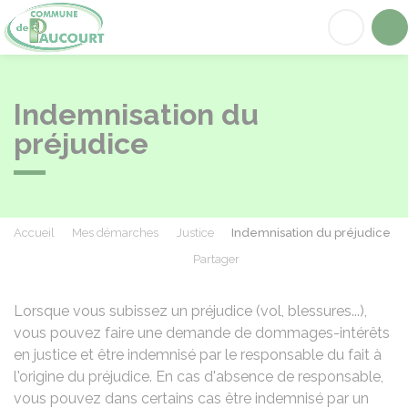
Paucourt
Acc
Indemnisation du
préjudice
Accueil
Mes démarches
Justice
Indemnisation du préjudice
Partager
Partager sur Facebook
Partager sur X - Twit
Partager sur
Par
Lorsque vous subissez un préjudice (vol, blessures...),
vous pouvez faire une demande de dommages-intérêts
en justice et être indemnisé par le responsable du fait à
l'origine du préjudice. En cas d'absence de responsable,
vous pouvez dans certains cas être indemnisé par un