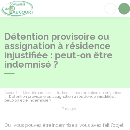
Paucourt
Acc
Détention provisoire ou
assignation à résidence
injustifiée : peut-on être
indemnisé ?
Accueil
Mes démarches
Justice
Indemnisation du préjudice
Détention provisoire ou assignation à résidence injustifiée :
peut-on être indemnisé ?
Partager
Partager sur Facebook
Partager sur X - Twit
Partager sur
Par
Oui, vous pouvez être indemnisé si vous avez fait l'objet