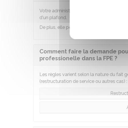
Votre administration prend en charge les f
d'un plafond.
De plus, elle peut prendre en charge les fr
Comment faire la demande pour
professionelle dans la FPE ?
Les règles varient selon la nature du fait
(restructuration de service ou autres cas) :
Restruct