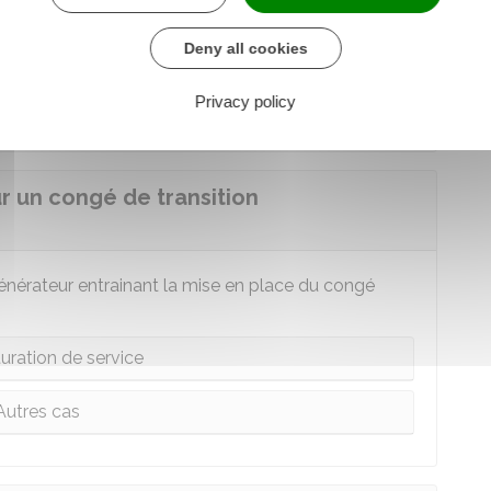
rais de formation, éventuellement dans la limite
Deny all cookies
Privacy policy
ais liés à vos déplacements.
 un congé de transition
 générateur entrainant la mise en place du congé
uration de service
Autres cas