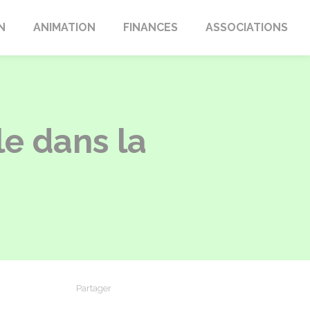
N
ANIMATION
FINANCES
ASSOCIATIONS
le dans la
Partager
Partager sur Facebook
Partager sur X - Twitter
Partager sur Linkedin
Partager par em