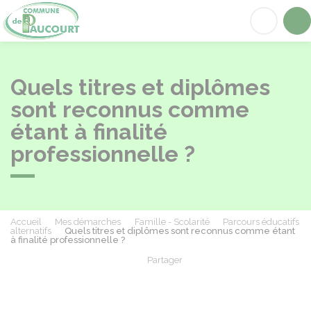
Paucourt
Acc
Quels titres et diplômes
sont reconnus comme
étant à finalité
professionnelle ?
Accueil
Mes démarches
Famille - Scolarité
Parcours éducatifs
alternatifs
Quels titres et diplômes sont reconnus comme étant
à finalité professionnelle ?
Partager
Partager sur Facebook
Partager sur X - Twit
Partager sur
Par