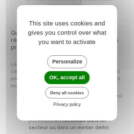
France compétences
This site uses cookies and
gives you control over what
Que permet la consultation du
répertoire national des certifications
you want to activate
professionnelles (RNCP) ?
Personalize
La consultation du répertoire national des
certifications professionnelles (RNCP) permet aux
OK, accept all
personnes et entreprises qui le souhaitent de faire
les démarches suivantes :
Deny all cookies
Vérifier
si un titre ou un diplôme précis est
à finalité professionnelle
Privacy policy
Connaître
les titres ou diplômes
professionnels
reconnus dans un
secteur ou dans un métier défini