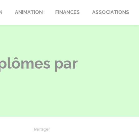
N
ANIMATION
FINANCES
ASSOCIATIONS
iplômes par
Partager
Partager sur Facebook
Partager sur X - Twitter
Partager sur Linkedin
Partager par em