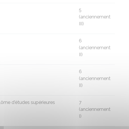
5
(anciennement
III)
6
(anciennement
II)
6
(anciennement
II)
plôme d'études supérieures
7
(anciennement
I)