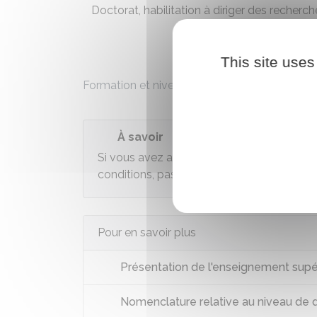
Doctorat, habilitation à diriger des recherch
This site uses
Formation et niveau de diplôme correspond
À savoir
Si vous avez au moins 3 enfants ou que vo
conditions, passer certains
concours publi
Pour en savoir plus
Présentation de l'enseignement supé
Nomenclature relative au niveau de 