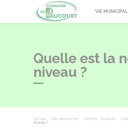
Paucourt
VIE MUNICIPA
Quelle est la
niveau ?
Accueil
Mes démarches
Famille - Scolarité
Coll
niveau ?