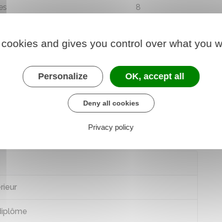
es
8
(anciennement
I)
 cookies and gives you control over what you w
ant
Personalize
OK, accept all
Deny all cookies
us êtes sportif de haut niveau, vous pouvez, sous
cs
sans avoir le niveau de diplôme demandé.
Privacy policy
rieur
diplôme