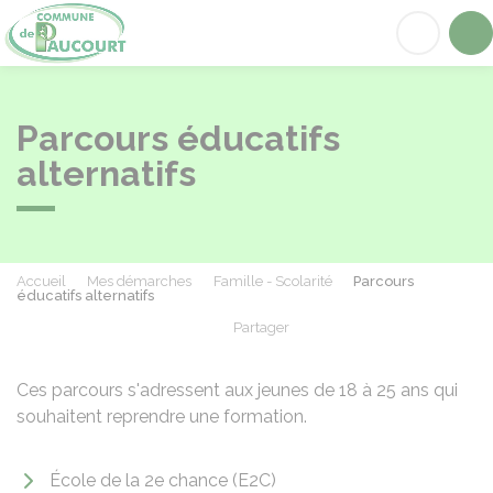
Paucourt
Acc
Parcours éducatifs
alternatifs
Accueil
Mes démarches
Famille - Scolarité
Parcours
éducatifs alternatifs
Partager
Partager sur Facebook
Partager sur X - Twit
Partager sur
Par
Ces parcours s'adressent aux jeunes de 18 à 25 ans qui
souhaitent reprendre une formation.
École de la 2e chance (E2C)