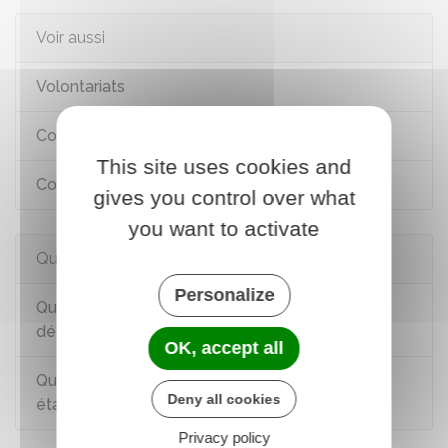
Voir aussi
Volontariats
Contrats d'insertion
This site uses cookies and
Collège et lycée
gives you control over what
you want to activate
Questions ? Réponses !
Personalize
Que peut faire un jeune de plus de 16 ans
déscolarisé et sans diplôme ?
OK, accept all
Quels titres et diplômes sont reconnus comme
Deny all cookies
étant à finalité professionnelle ?
Privacy policy