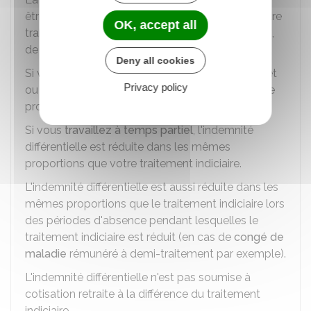
être au moins égale au Smic se compose de votre
OK, accept all
traitement indiciaire brut, et si vous en bénéficiez,
de vos avantages en nature.
Deny all cookies
Si vous occupez un emploi à temps non complet
Privacy policy
ou incomplet, l'indemnité différentielle est réduite
proportionnellement à votre durée de travail.
Si vous
travaillez à temps partiel
, l'indemnité
différentielle est réduite dans les mêmes
proportions que votre traitement indiciaire.
L'indemnité différentielle est aussi réduite dans les
mêmes proportions que le traitement indiciaire lors
des périodes d'absence pendant lesquelles le
traitement indiciaire est réduit (en cas de
congé de
maladie
rémunéré à demi-traitement par exemple).
L'indemnité différentielle n'est pas soumise à
cotisation retraite à la différence du traitement
indiciaire.