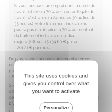
Si vous occupez un emploi dont la durée de
travail est fixée à
70 %
de la durée légale de
travail (c'est-à-dire à 24 heures 30 au lieu de
35 heures), votre traitement indiciaire ne
pourra pas être inférieur à
70 %
du montant
du traitement indiciaire de l'indice
majoré 366, soit
15 134,60 €
par an,
1 261,21 €
par mois.
De plus, si vous occupez un emploi à temps
complet, votre traitement indiciaire brut ne peut
pas être inférieur au montant du
Smic
brut, soit
This site uses cookies and
1 801,80 €
.
gives you control over what
Si c'est le cas, vous percevez une indemnité
you want to activate
différentielle pour vous assurer une rémunération
de base brute mensuelle au moins égale au Smic
brut.
Personalize
La rémunération brute prise en compte qui doit