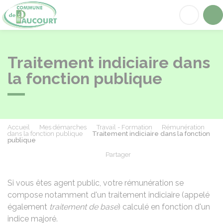
Paucourt
Acc
Traitement indiciaire dans
la fonction publique
Accueil
Mes démarches
Travail - Formation
Rémunération
dans la fonction publique
Traitement indiciaire dans la fonction
publique
Partager
Partager sur Facebook
Partager sur X - Twit
Partager sur
Par
Si vous êtes agent public, votre rémunération se
compose notamment d'un traitement indiciaire (appelé
également
traitement de base
) calculé en fonction d'un
indice majoré.