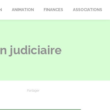
N
ANIMATION
FINANCES
ASSOCIATIONS
 judiciaire
Partager
Partager sur Facebook
Partager sur X - Twitter
Partager sur Linkedin
Partager par em