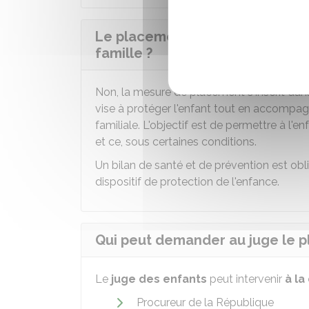
Le placement d'un enfant signifi
famille ?
Non, la mesure de placement s'inscrit dan
vise à protéger l'enfant tout en accompagn
familiale. L'objectif est de permettre à l'
et ce, sous certaines conditions.
Un bilan de santé et de prévention est obli
dispositif de protection de l'enfance.
Qui peut demander au juge le p
Le
juge des enfants
peut intervenir
à l
Procureur de la République