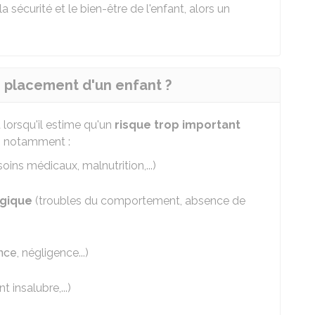
la sécurité et le bien-être de l'enfant, alors un
le placement d'un enfant ?
 lorsqu'il estime qu'un
risque trop important
e, notamment :
ins médicaux, malnutrition,...)
ogique
(troubles du comportement, absence de
ance
, négligence...)
 insalubre,...)