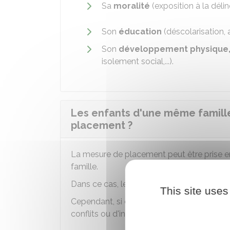
Sa
moralité
(exposition à la délin
Son
éducation
(déscolarisation, 
Son
développement physique, a
isolement social,...).
Les enfants d'une même famille
placement ?
La mesure de placement peut être prise 
famille.
Dans ce cas, le juge cherche
autant que 
This site uses
Cependant, si cela va à l'encontre de l'inté
conflits ou d'influence négative entre eux)