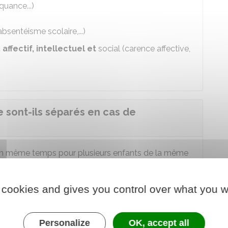
quance...)
absentéisme scolaire,...)
ffectif, intellectuel et
social (carence affective,
 sont-ils séparés en cas de
en même temps pour plusieurs enfants de la même
possible à les maintenir ensemble
.
 cookies and gives you control over what you w
rêt de l'un des enfants
(par exemple en cas de
, il peut décider de les placer séparément.
Personalize
OK, accept all